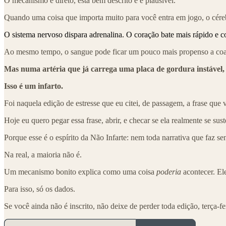
O mecanismo é direto, está bem descrito e é plausível.
Quando uma coisa que importa muito para você entra em jogo, o céreb
O sistema nervoso dispara adrenalina. O coração bate mais rápido e c
Ao mesmo tempo, o sangue pode ficar um pouco mais propenso a coag
Mas numa artéria que já carrega uma placa de gordura instável, 
Isso é um infarto.
Foi naquela edição de estresse que eu citei, de passagem, a frase que
Hoje eu quero pegar essa frase, abrir, e checar se ela realmente se sust
Porque esse é o espírito da Não Infarte: nem toda narrativa que faz se
Na real, a maioria não é.
Um mecanismo bonito explica como uma coisa
poderia
acontecer. El
Para isso, só os dados.
Se você ainda não é inscrito, não deixe de perder toda edição, terça-fe