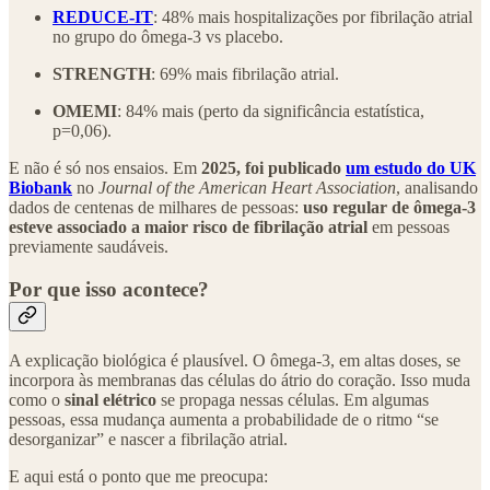
REDUCE-IT
: 48% mais hospitalizações por fibrilação atrial
no grupo do ômega-3 vs placebo.
STRENGTH
: 69% mais fibrilação atrial.
OMEMI
: 84% mais (perto da significância estatística,
p=0,06).
E não é só nos ensaios. Em
2025, foi publicado
um estudo do UK
Biobank
no
Journal of the American Heart Association
, analisando
dados de centenas de milhares de pessoas:
uso regular de ômega-3
esteve associado a maior risco de fibrilação atrial
em pessoas
previamente saudáveis.
Por que isso acontece?
A explicação biológica é plausível. O ômega-3, em altas doses, se
incorpora às membranas das células do átrio do coração. Isso muda
como o
sinal elétrico
se propaga nessas células. Em algumas
pessoas, essa mudança aumenta a probabilidade de o ritmo “se
desorganizar” e nascer a fibrilação atrial.
E aqui está o ponto que me preocupa: