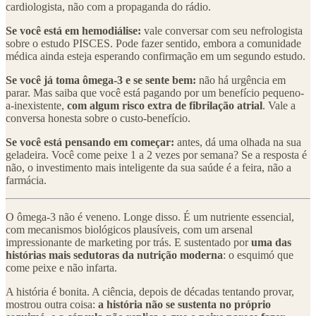
cardiologista, não com a propaganda do rádio.
Se você está em hemodiálise:
vale conversar com seu nefrologista
sobre o estudo PISCES. Pode fazer sentido, embora a comunidade
médica ainda esteja esperando confirmação em um segundo estudo.
Se você já toma ômega-3 e se sente bem:
não há urgência em
parar. Mas saiba que você está pagando por um benefício pequeno-
a-inexistente,
com algum risco extra de fibrilação atrial
. Vale a
conversa honesta sobre o custo-benefício.
Se você está pensando em começar:
antes, dá uma olhada na sua
geladeira. Você come peixe 1 a 2 vezes por semana? Se a resposta é
não, o investimento mais inteligente da sua saúde é a feira, não a
farmácia.
O ômega-3 não é veneno. Longe disso. É um nutriente essencial,
com mecanismos biológicos plausíveis, com um arsenal
impressionante de marketing por trás. E sustentado por
uma das
histórias mais sedutoras da nutrição moderna
: o esquimó que
come peixe e não infarta.
A história é bonita. A ciência, depois de décadas tentando provar,
mostrou outra coisa:
a história não se sustenta no próprio