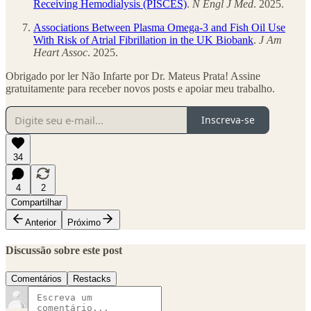
Receiving Hemodialysis (PISCES)
.
N Engl J Med
. 2025.
Associations Between Plasma Omega-3 and Fish Oil Use
With Risk of Atrial Fibrillation in the UK Biobank
.
J Am
Heart Assoc
. 2025.
Obrigado por ler Não Infarte por Dr. Mateus Prata! Assine
gratuitamente para receber novos posts e apoiar meu trabalho.
Inscreva-se
34
4
2
Compartilhar
Anterior
Próximo
Discussão sobre este post
Comentários
Restacks