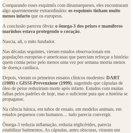
Comparando esses esquimós com dinamarqueses, eles encontraram
algo aparentemente extraordinário:
os esquimós tinham muito
menos infarto
que os europeus.
A conclusão pareceu óbvia:
o ômega-3 dos peixes e mamíferos
marinhos estava protegendo o coração
.
Nascia, ali, o mito fundador.
Nas décadas seguintes, vieram estudos observacionais em
populações europeias e americanas que pareciam reforçar a história:
quem comia peixe pelo menos uma vez por semana morria menos
de doença cardíaca.
Depois, vieram os primeiros ensaios clínicos modestos:
DART
(1989)
e
GISSI-Prevenzione (1999)
, sugerindo que cápsulas de
óleo de peixe reduziriam morte após infarto. Estudos com muitas
falhas pelos padrões de hoje, mas o suficiente para que a história se
propagasse.
Na ciência básica, em tubos de ensaio, em modelos animais, em
estudos pequenos com humanos… tudo parecia convergir.
Ômega-3 reduzia inflamação, reduzia triglicérides, parecia
estabilizar batimentos. As cápsulas, antes obscuras, viraram um