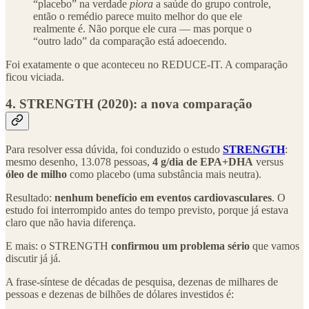
“placebo” na verdade
piora
a saúde do grupo controle,
então o remédio parece muito melhor do que ele
realmente é. Não porque ele cura — mas porque o
“outro lado” da comparação está adoecendo.
Foi exatamente o que aconteceu no REDUCE-IT. A comparação
ficou viciada.
4. STRENGTH (2020): a nova comparação
Para resolver essa dúvida, foi conduzido o estudo
STRENGTH
:
mesmo desenho, 13.078 pessoas,
4 g/dia de EPA+DHA
versus
óleo de milho
como placebo (uma substância mais neutra).
Resultado:
nenhum benefício em eventos cardiovasculares
. O
estudo foi interrompido antes do tempo previsto, porque já estava
claro que não havia diferença.
E mais: o STRENGTH
confirmou um problema sério
que vamos
discutir já já.
A frase-síntese de décadas de pesquisa, dezenas de milhares de
pessoas e dezenas de bilhões de dólares investidos é: