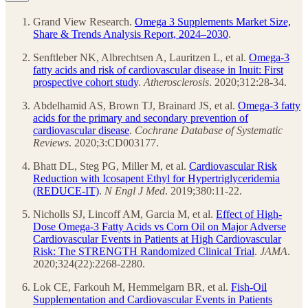
Grand View Research.
Omega 3 Supplements Market Size,
Share & Trends Analysis Report, 2024–2030
.
Senftleber NK, Albrechtsen A, Lauritzen L, et al.
Omega-3
fatty acids and risk of cardiovascular disease in Inuit: First
prospective cohort study
.
Atherosclerosis
. 2020;312:28-34.
Abdelhamid AS, Brown TJ, Brainard JS, et al.
Omega-3 fatty
acids for the primary and secondary prevention of
cardiovascular disease
.
Cochrane Database of Systematic
Reviews
. 2020;3:CD003177.
Bhatt DL, Steg PG, Miller M, et al.
Cardiovascular Risk
Reduction with Icosapent Ethyl for Hypertriglyceridemia
(REDUCE-IT)
.
N Engl J Med
. 2019;380:11-22.
Nicholls SJ, Lincoff AM, Garcia M, et al.
Effect of High-
Dose Omega-3 Fatty Acids vs Corn Oil on Major Adverse
Cardiovascular Events in Patients at High Cardiovascular
Risk: The STRENGTH Randomized Clinical Trial
.
JAMA
.
2020;324(22):2268-2280.
Lok CE, Farkouh M, Hemmelgarn BR, et al.
Fish-Oil
Supplementation and Cardiovascular Events in Patients