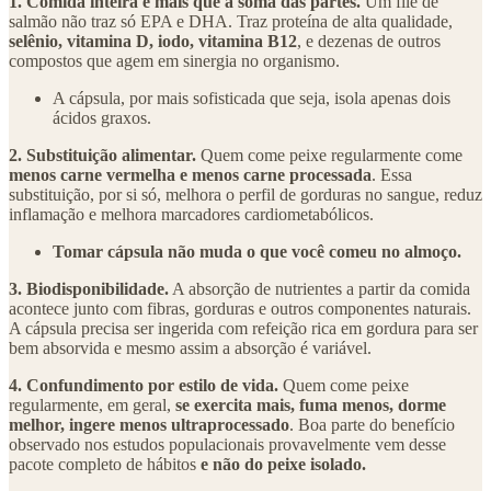
1. Comida inteira é mais que a soma das partes.
Um filé de
salmão não traz só EPA e DHA. Traz proteína de alta qualidade,
selênio, vitamina D, iodo, vitamina B12
, e dezenas de outros
compostos que agem em sinergia no organismo.
A cápsula, por mais sofisticada que seja, isola apenas dois
ácidos graxos.
2. Substituição alimentar.
Quem come peixe regularmente come
menos carne vermelha e menos carne processada
. Essa
substituição, por si só, melhora o perfil de gorduras no sangue, reduz
inflamação e melhora marcadores cardiometabólicos.
Tomar cápsula não muda o que você comeu no almoço.
3. Biodisponibilidade.
A absorção de nutrientes a partir da comida
acontece junto com fibras, gorduras e outros componentes naturais.
A cápsula precisa ser ingerida com refeição rica em gordura para ser
bem absorvida e mesmo assim a absorção é variável.
4. Confundimento por estilo de vida.
Quem come peixe
regularmente, em geral,
se exercita mais, fuma menos, dorme
melhor, ingere menos ultraprocessado
. Boa parte do benefício
observado nos estudos populacionais provavelmente vem desse
pacote completo de hábitos
e não do peixe isolado.