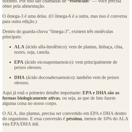
sozinho. Por isso são chamadas de
“essenciais”
— você precisa
obter pela alimentação.
O ômega-3 é uma delas. (O ômega-6 é a outra, mas isso é conversa
para outra edição.)
Dentro do guarda-chuva “ômega-3”, existem três moléculas
principais:
ALA
(ácido alfa-linolênico): vem de plantas, linhaça, chia,
nozes, soja, canola.
EPA
(ácido eicosapentaenoico): vem principalmente de
peixes oleosos.
DHA
(ácido docosahexaenoico): também vem de peixes
oleosos.
Aqui já está o primeiro detalhe importante:
EPA e DHA são as
formas biologicamente ativas
, ou seja, as que de fato fazem
alguma coisa no nosso corpo.
O ALA, das plantas, precisa ser convertido em EPA e DHA dentro
do organismo. E essa conversão é
péssima
, menos de 10% do ALA
vira EPA/DHA útil.