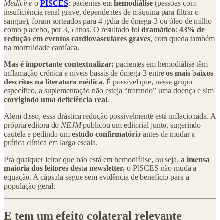
Medicine
o
PISCES
: pacientes em
hemodiálise
(pessoas com
insuficiência renal grave, dependentes de máquina para filtrar o
sangue), foram sorteados para 4 g/dia de ômega-3 ou óleo de milho
como placebo, por 3,5 anos. O resultado foi
dramático
:
43% de
redução em eventos cardiovasculares graves
, com queda também
na mortalidade cardíaca.
Mas é importante contextualizar:
pacientes em hemodiálise têm
inflamação crônica e níveis basais de ômega-3 entre
os mais baixos
descritos na literatura médica
. É possível que, nesse grupo
específico, a suplementação não esteja “tratando” uma doença e sim
corrigindo uma deficiência real
.
Além disso, essa drástica redução possivelmente está inflacionada. A
própria editora do
NEJM
publicou um editorial junto, sugerindo
cautela e pedindo um
estudo confirmatório
antes de mudar a
prática clínica em larga escala.
Pra qualquer leitor que não está em hemodiálise, ou seja,
a imensa
maioria dos leitores desta newsletter,
o PISCES não muda a
equação. A cápsula segue sem evidência de benefício para a
população geral.
E tem um efeito colateral relevante