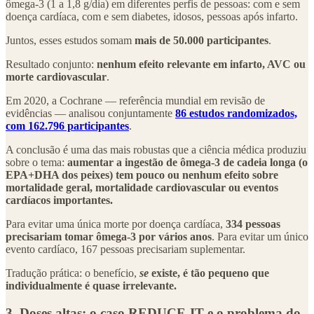
ômega-3 (1 a 1,8 g/dia) em diferentes perfis de pessoas: com e sem
doença cardíaca, com e sem diabetes, idosos, pessoas após infarto.
Juntos, esses estudos somam
mais de 50.000 participantes
.
Resultado conjunto:
nenhum efeito relevante em infarto, AVC ou
morte cardiovascular
.
Em 2020, a Cochrane — referência mundial em revisão de
evidências — analisou conjuntamente
86 estudos randomizados,
com 162.796 participantes
.
A conclusão é uma das mais robustas que a ciência médica produziu
sobre o tema:
aumentar a ingestão de ômega-3 de cadeia longa (o
EPA+DHA dos peixes) tem pouco ou nenhum efeito sobre
mortalidade geral, mortalidade cardiovascular ou eventos
cardíacos importantes.
Para evitar uma única morte por doença cardíaca,
334 pessoas
precisariam tomar ômega-3 por vários anos
. Para evitar um único
evento cardíaco, 167 pessoas precisariam suplementar.
Tradução prática: o benefício,
se
existe, é tão pequeno que
individualmente é quase irrelevante.
3. Doses altas: o caso REDUCE-IT e o problema do