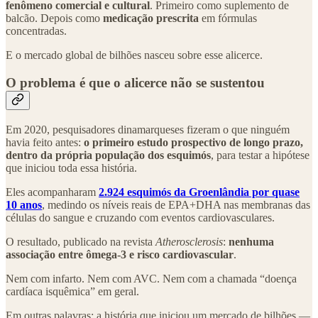
fenômeno comercial e cultural
. Primeiro como suplemento de
balcão. Depois como
medicação prescrita
em fórmulas
concentradas.
E o mercado global de bilhões nasceu sobre esse alicerce.
O problema é que o alicerce não se sustentou
Em 2020, pesquisadores dinamarqueses fizeram o que ninguém
havia feito antes:
o primeiro estudo prospectivo de longo prazo,
dentro da própria população dos esquimós
, para testar a hipótese
que iniciou toda essa história.
Eles acompanharam
2.924 esquimós da Groenlândia por quase
10 anos
, medindo os níveis reais de EPA+DHA nas membranas das
células do sangue e cruzando com eventos cardiovasculares.
O resultado, publicado na revista
Atherosclerosis
:
nenhuma
associação entre ômega-3 e risco cardiovascular
.
Nem com infarto. Nem com AVC. Nem com a chamada “doença
cardíaca isquêmica” em geral.
Em outras palavras: a história que iniciou um mercado de bilhões —