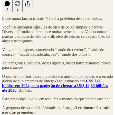
4
2
Entre numa farmácia hoje. Vá até a prateleira de suplementos.
Você vai encontrar cápsulas de óleo de peixe simples e baratas.
Diversas fórmulas diferentes e muitas semelhantes. Vai encontrar
marcas premium de óleo de krill, óleo de salmão selvagem, óleo de
algas para veganos.
Vai ver embalagens prometendo “saúde do cérebro”, “saúde do
coração”, “saúde das articulações”, “saúde dos olhos”.
Vai ver gomas, líquidos, doses
infantis
, doses
para gestantes
, doses
para
o idoso
.
O número por trás dessa prateleira é maior do que parece: o mercado
global de suplementos de ômega-3 foi estimado em
US$ 7,68
bilhões em 2024, com projeção de chegar a US$ 12,89 bilhões
até 2030
. Bilhões.
Para uma cápsula que, em tese, faz a menos do que comer sardinha.
A pergunta dessa edição é simples: o
ômega-3 realmente faz tudo
isso que prometem
?